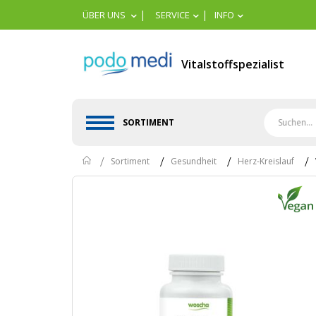
|
|
ÜBER UNS
SERVICE
INFO
Vitalstoffspezialist
SORTIMENT
Home
Sortiment
Gesundheit
Herz-Kreislauf
Skip
to
the
end
of
the
images
gallery