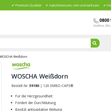
Premium Qualität
naturbelassen, rein und wirksam
Ho
0800 
Hotline: Mo.
Suche
WOSCHA Weißdorn
Skip
to
WOSCHA Weißdorn
the
beginning
of
Bestell-Nr.
59180
|
120 EMBO-CAPS®
the
images
Für die Herzgesundheit
gallery
Fördert die Durchblutung
Besitzt antioxidative Wirkung