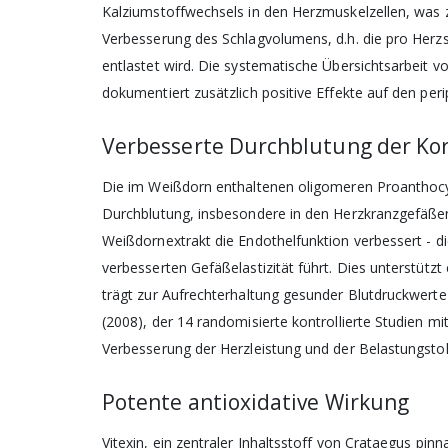
Kalziumstoffwechsels in den Herzmuskelzellen, was zu
Verbesserung des Schlagvolumens, d.h. die pro Her
entlastet wird. Die systematische Übersichtsarbeit vo
dokumentiert zusätzlich positive Effekte auf den pe
Verbesserte Durchblutung der Ko
Abonnieren 
Die im Weißdorn enthaltenen oligomeren Proanthocya
podo medi V
Durchblutung, insbesondere in den Herzkranzgefäßen.
Weißdornextrakt die Endothelfunktion verbessert - di
verbesserten Gefäßelastizität führt. Dies unterstüt
trägt zur Aufrechterhaltung gesunder Blutdruckwerte
(2008), der 14 randomisierte kontrollierte Studien mit
Verbesserung der Herzleistung und der Belastungstol
Potente antioxidative Wirkung
Vitexin, ein zentraler Inhaltsstoff von Crataegus pin