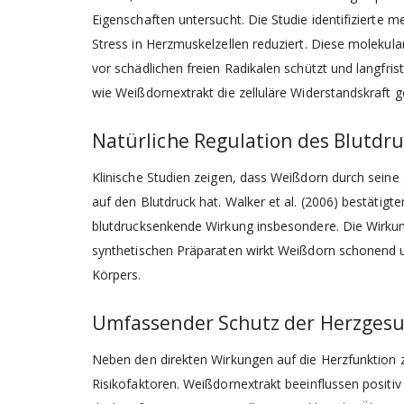
Eigenschaften untersucht. Die Studie identifizierte m
Datenschutzrechtlich
Stress in Herzmuskelzellen reduziert. Diese molek
Einwilligungserklärun
vor schädlichen freien Radikalen schützt und langfris
Ich stimme zu, dass m
wie Weißdornextrakt die zelluläre Widerstandskraft g
Daten – wie in der
Date
beschrieben – zur Zus
verarbeitet werden. Die
Natürliche Regulation des Blutdr
jederzeit widerrufen. 
ist ein Newsletterbezug
Klinische Studien zeigen, dass Weißdorn durch sein
auf den Blutdruck hat. Walker et al. (2006) bestätigte
blutdrucksenkende Wirkung insbesondere. Die Wirkun
Ja, ich möchte
synthetischen Präparaten wirkt Weißdorn schonend 
abonn
Körpers.
Umfassender Schutz der Herzges
Neben den direkten Wirkungen auf die Herzfunktion z
Risikofaktoren. Weißdornextrakt beeinflussen positiv