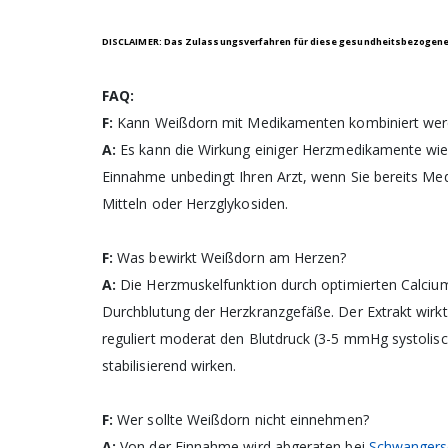
DISCLAIMER: Das Zulassungsverfahren für diese gesundheitsbezogene A
FAQ:
F:
Kann Weißdorn mit Medikamenten kombiniert wer
A:
Es kann die Wirkung einiger Herzmedikamente wie A
Einnahme unbedingt Ihren Arzt, wenn Sie bereits M
Mitteln oder Herzglykosiden.
F:
Was bewirkt Weißdorn am Herzen?
A:
Die Herzmuskelfunktion durch optimierten Calcium
Durchblutung der Herzkranzgefäße. Der Extrakt wirk
reguliert moderat den Blutdruck (3-5 mmHg systolis
stabilisierend wirken.
F:
Wer sollte Weißdorn nicht einnehmen?
A:
Von der Einnahme wird abgeraten bei
Schwangers