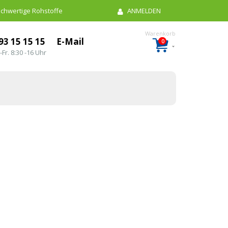
chwertige Rohstoffe
ANMELDEN
93 15 15 15
E-Mail
0
Artikel
Warenkorb
-Fr. 8:30 -16 Uhr
n…