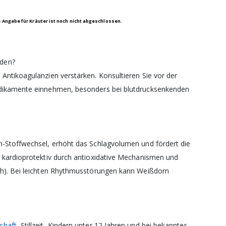
ngabe für Kräuter ist noch nicht abgeschlossen.
den?
ntikoagulanzien verstärken. Konsultieren Sie vor der
edikamente einnehmen, besonders bei blutdrucksenkenden
-Stoffwechsel, erhöht das Schlagvolumen und fördert die
t kardioprotektiv durch antioxidative Mechanismen und
ch). Bei leichten Rhythmusstörungen kann Weißdorn
chaft
, Stillzeit, Kindern unter 12 Jahren und bei bekannter