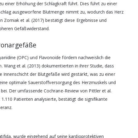
 einer Erhöhung der Schlagkraft führt. Dies führt zu einer
zschlag ausgeworfene Blutmenge nimmt zu, wodurch das Herz
n Zorniak et al. (2017) bestätigt diese Ergebnisse und
ripheren Gefäßwiderstand.
ronargefäße
Sie unseren
nidine (OPC) und Flavonoide fördern nachweislich die
italbrief
 Wang et al. (2013) dokumentierten in ihrer Studie, dass
e Innenschicht der Blutgefäße wird gestärkt, was zu einer
zt eine optimale Sauerstoffversorgung des Herzmuskels und
 bei. Der umfassende Cochrane-Review von Pittler et al.
 1.110 Patienten analysierte, bestätigt die signifikante
eranz.
natifida, wurde eingehend auf seine kardioprotektiven