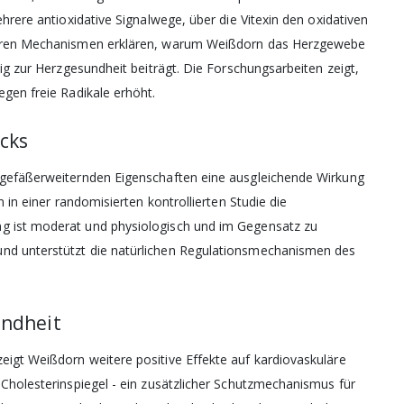
ehrere antioxidative Signalwege, über die Vitexin den oxidativen
e
ularen Mechanismen erklären, warum Weißdorn das Herzgewebe
g
*
tig zur Herzgesundheit beiträgt. Die Forschungsarbeiten zeigt,
eine personenbezogenen
egen freie Radikale erhöht.
nschutzerklärung
endung des Newsletters
se Einwilligung kann ich
ucks
– Ohne diese Zustimmung
 jedoch nicht möglich
e gefäßerweiternden Eigenschaften eine ausgleichende Wirkung
n in einer randomisierten kontrollierten Studie die
g ist moderat und physiologisch und im Gegensatz zu
 den Vitalbrief
und unterstützt die natürlichen Regulationsmechanismen des
ieren
undheit
eigt Weißdorn weitere positive Effekte auf kardiovaskuläre
 Cholesterinspiegel - ein zusätzlicher Schutzmechanismus für