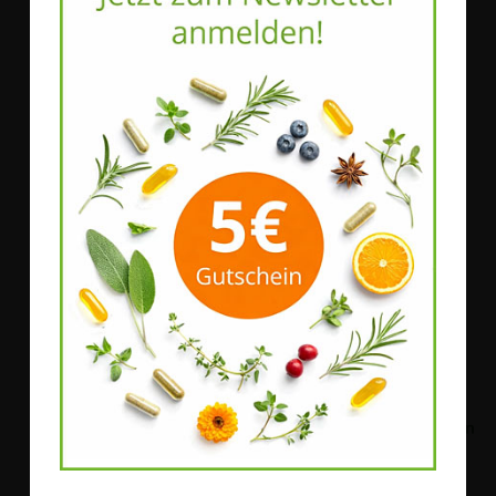
WOSCHA
Natura Felix
WOSCHA High Potential
natura felix VegiPro
Protein 170
Bestell-Nr.
51006
|
1000 g
Bestell-Nr.
51005
|
900 g
59,90 €
*
45,00 €
*
59,90 €
/ 1 kg
50,00 €
/ 1 kg
Mehr Details
Mehr Details