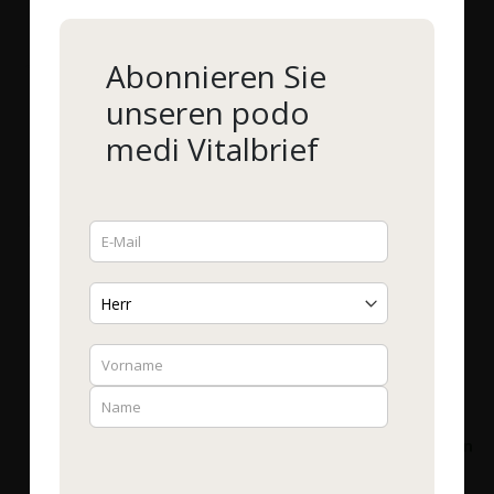
Abonnieren Sie
unseren podo
medi Vitalbrief
-
WOSCHA
Handschaufel
WOSCHA L-Arginin PLUS
Bestell-Nr.
HANDS
|
1 Stück
Bestell-Nr.
51020
|
90
EMBO-CAPS®
4,00 €
*
21,90 €
*
Mehr Details
331,82 €
/ 1 kg
Mehr Details