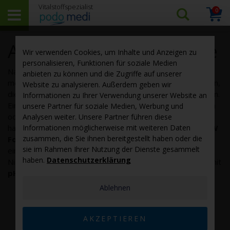
0
Arti
Suchen…
Warenk
Alle podo medi Produkte
Wir verwenden Cookies, um Inhalte und Anzeigen zu
personalisieren, Funktionen für soziale Medien
Nahrungsergänzung, natürliche
Körperpflege
und noch viel
anbieten zu können und die Zugriffe auf unserer
mehr – unsere Produktpalette bietet über 150 Produkte an,
Website zu analysieren. Außerdem geben wir
die Sie auf Ihre individuellen Bedürfnisse abstimmen können.
Informationen zu Ihrer Verwendung unserer Website an
Eine Vielzahl der Produkte sind hypoallergen & vegetarisch
unsere Partner für soziale Medien, Werbung und
oder sogar vegan. Unsere Marken reichen über unsere
Analysen weiter. Unsere Partner führen diese
hauseigene Nahrungsergänzungslinie
Informationen möglicherweise mit weiteren Daten
WOSCHA
, über
NOW
zusammen, die Sie ihnen bereitgestellt haben oder die
Foods
dem führenden Markenhersteller aus den USA -,
sie im Rahmen Ihrer Nutzung der Dienste gesammelt
einigen ausgewählten
Vitortho
-Produkten aus den
haben.
Datenschutzerklärung
Niederlanden bis zur natürlichen basischen
Körperpflege
mit
pH-cosmetics
.
Ablehnen
AKZEPTIEREN