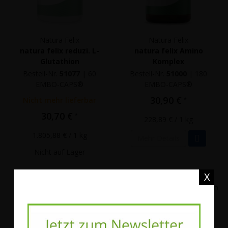
Natura Felix
Natura Felix
natura felix reduzi. L-
natura felix Amino
Glutathion
Komplex
Bestell-Nr.
51077
|
60
Bestell-Nr.
51000
|
180
EMBO-CAPS®
EMBO-CAPS®
30,90 €
Nicht mehr lieferbar
*
30,70 €
*
228,89 €
/ 1 kg
1.805,88 €
/ 1 kg
Mehr Details
Nicht auf Lager
X