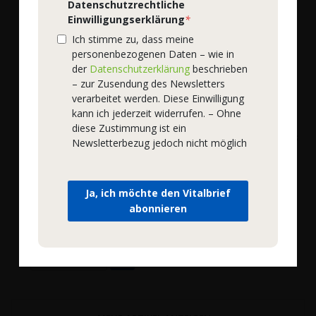
Datenschutzrechtliche
Einwilligungserklärung
*
Ich stimme zu, dass meine
personenbezogenen Daten – wie in
der
Datenschutzerklärung
beschrieben
– zur Zusendung des Newsletters
verarbeitet werden. Diese Einwilligung
kann ich jederzeit widerrufen. – Ohne
WOSCHA
WOSCHA
diese Zustimmung ist ein
WOSCHA Arginin &
WOSCHA L-Carnipure Plus
Newsletterbezug jedoch nicht möglich
Ornithin
Bestell-Nr.
51051
|
120
Bestell-Nr.
51030
|
90
EMBO-CAPS®
EMBO-CAPS®
35,90 €
*
Ja, ich möchte den Vitalbrief
25,90 €
*
abonnieren
314,91 €
/ 1 kg
332,05 €
/ 1 kg
Mehr Details
Mehr Details