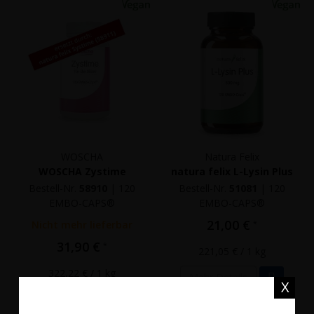
WOSCHA
Natura Felix
WOSCHA Zystime
natura felix L-Lysin Plus
Bestell-Nr.
58910
|
120
Bestell-Nr.
51081
|
120
EMBO-CAPS®
EMBO-CAPS®
21,00 €
Nicht mehr lieferbar
*
31,90 €
*
221,05 €
/ 1 kg
322,22 €
/ 1 kg
Mehr Details
X
Nicht auf Lager