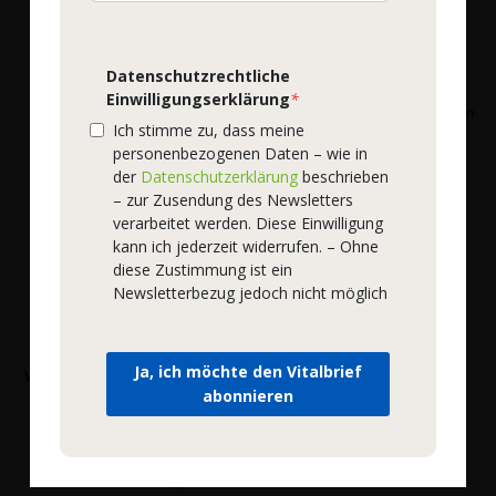
Mehr Details
Mehr Details
Datenschutzrechtliche
Einwilligungserklärung
*
Ich stimme zu, dass meine
personenbezogenen Daten – wie in
der
Datenschutzerklärung
beschrieben
– zur Zusendung des Newsletters
verarbeitet werden. Diese Einwilligung
kann ich jederzeit widerrufen. – Ohne
diese Zustimmung ist ein
Newsletterbezug jedoch nicht möglich
WOSCHA
Natura Felix
Ja, ich möchte den Vitalbrief
WOSCHA Colostrum Pulver
natura felix Magnesium
abonnieren
Ascorbat
Bestell-Nr.
58924
|
125 g
Bestell-Nr.
54024
|
200 g
41,50 €
*
42,40 €
*
332,00 €
/ 1 kg