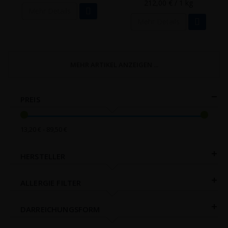
212,00 €
/ 1 kg
Mehr Details
Mehr Details
MEHR ARTIKEL ANZEIGEN ...
PREIS
13,20 € - 89,50 €
HERSTELLER
ALLERGIE FILTER
DARREICHUNGSFORM