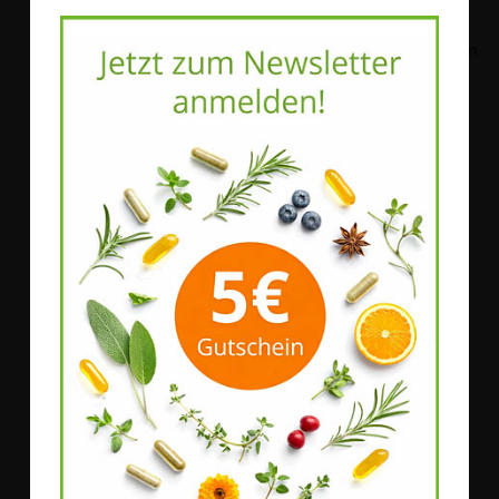
Natura Felix
Natura Felix
natura felix Eisen Aktiv
natura felix Systime
Bestell-Nr.
56411
|
90
Bestell-Nr.
58911
|
120
EMBO-Caps®
DRcaps®
21,00 €
59,80 €
*
*
355,93 €
/ 1 kg
482,26 €
/ 1 kg
Mehr Details
Mehr Details