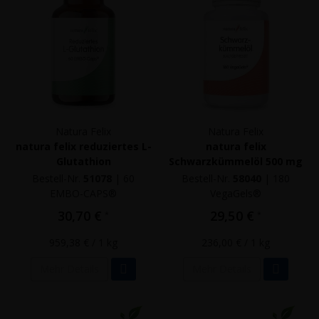
nach
Natura Felix
Natura Felix
natura felix reduziertes L-
natura felix
Glutathion
Schwarzkümmelöl 500 mg
Bestell-Nr.
51078
|
60
Bestell-Nr.
58040
|
180
EMBO-CAPS®
VegaGels®
30,70 €
29,50 €
*
*
959,38 €
/ 1 kg
236,00 €
/ 1 kg
Mehr Details
Mehr Details