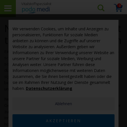
0
Arti
Suchen…
Warenk
Nahrungsergänzungsmit
Wir verwenden Cookies, um Inhalte und Anzeigen zu
personalisieren, Funktionen für soziale Medien
tel für das Immunsystem
anbieten zu können und die Zugriffe auf unserer
Website zu analysieren. Außerdem geben wir
Ein starkes Immunsystem ist für uns überlebenswichtig. Es
Informationen zu Ihrer Verwendung unserer Website an
schützt uns vor Infektionen, die uns krank machen oder
unsere Partner für soziale Medien, Werbung und
sogar töten können. Leider können unsere Abwehrkräfte
Analysen weiter. Unsere Partner führen diese
durch schädliche Umwelteinflüsse, Stress und Krankheiten
Informationen möglicherweise mit weiteren Daten
signifikant absinken. Auch eine schlechte Versorgung mit
zusammen, die Sie ihnen bereitgestellt haben oder die
bestimmten Vitalstoffen (z. B.
sie im Rahmen Ihrer Nutzung der Dienste gesammelt
Vitamin C
oder Zink) erhöht
haben.
Datenschutzerklärung
unser Infektionsrisiko.
Neben einer ausgewogenen Ernährung mit viel Obst und
Ablehnen
Gemüse sind auch ausgewählte Nahrungsergänzungen sehr
zu empfehlen, deren Inhaltsstoffe zu einem normalen
Immunsystem beitragen. Bei podo medi bestellen Sie
AKZEPTIEREN
hochwertige Nahrungsergänzungsmittel für Ihr