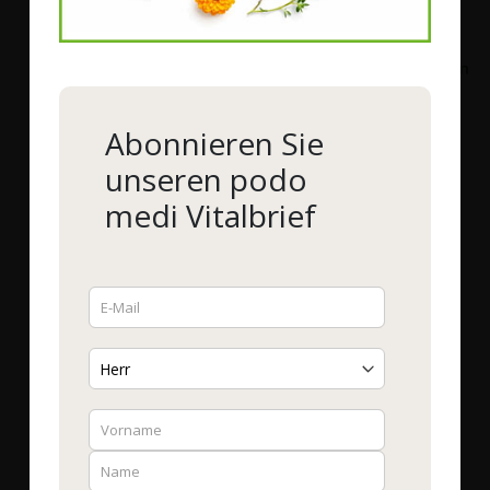
Abonnieren Sie
unseren podo
medi Vitalbrief
Natura Felix
Natura Felix
natura felix L-Glutamin
natura felix Selen
Pulver
Energetisiert 100 µg
Bestell-Nr.
51071
|
200 g
Bestell-Nr.
56710
|
90
Vcaps®Plus
19,90 €
*
13,90 €
*
99,50 €
/ 1 kg
868,75 €
/ 1 kg