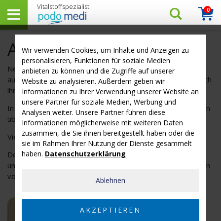
0
Arti
Suchen…
Warenk
Ausgewählte Produkte
Wir verwenden Cookies, um Inhalte und Anzeigen zu
personalisieren, Funktionen für soziale Medien
Neben Nahrungsergänzungsmitteln finden Sie bei uns auch
anbieten zu können und die Zugriffe auf unserer
ausgewählte Hilfsmittel zur Selbstbehandlung, die uns durch
Website zu analysieren. Außerdem geben wir
ihren therapeutischen Nutzen überzeugt haben.
Informationen zu Ihrer Verwendung unserer Website an
unsere Partner für soziale Medien, Werbung und
In den Produktbeschreibungen finden Sie alle Informationen
Analysen weiter. Unsere Partner führen diese
über die Vorteile der jeweiligen Anwendung.
Informationen möglicherweise mit weiteren Daten
zusammen, die Sie ihnen bereitgestellt haben oder die
Vielleicht ist auch etwas für Sie dabei …
sie im Rahmen Ihrer Nutzung der Dienste gesammelt
haben.
Datenschutzerklärung
Desweiteren finden Sie hier nützliche Zubehörartikel wie
unsere praktische
Pillendose
oder Messlöffel zum Dosieren
von Pulvern.
Ablehnen
AKZEPTIEREN