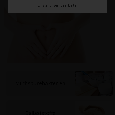
Einstellungen bearbeiten
Milchsäurebakterien
Ballaststoffe