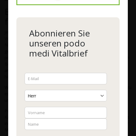
Eignet sich Joghurt als Quelle
für Milchsäurebakterien?
Abonnieren Sie
Jeder zweite Joghurt enthält heute Bakterienkulturen, die die
Verdauung anregen. Studien haben aber ergeben, dass die
unseren podo
Nahrungsmittelindustrie diese Bakterienstämme in viel zu
medi Vitalbrief
geringen Mengen zusetzt. Obwohl die Produkte deshalb keine
positiven Effekte auf die Verbraucher haben, dürfen sie mit dem
Begriff „probiotisch“ beworben werden. Und da sich das so gut
anhört, müssen Sie dafür auch noch einen vergleichsweise
horrenden Preis bezahlen.
Wenn Sie Ihren Darm regenerieren möchten, sollte Sie besser zu
einem Präparat mit einer sinnvollen Auswahl mehrerer,
unterschiedlicher Milchsäurebakterien-Stämme greifen.
Podo medi bietet solche hochwertigen Probionten-Produkte in
Kapseln, aber auch als Pulver an. Da sich das Pulver problemlos
in einem Glas warmer Milch auflösen lässt, ist es besonders für
Menschen mit Schluckbeschwerden, Kinder und Senioren