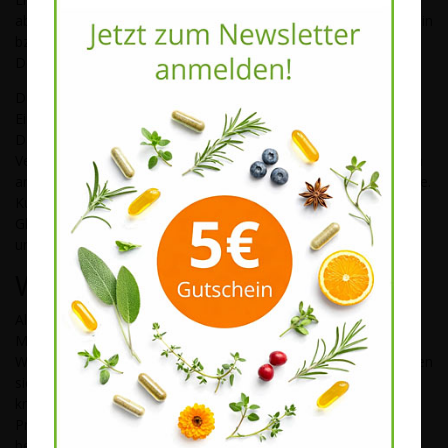
abhängt. Das zeigten z. B. Studien, bei denen das Vorhandensein
bzw. Fehlen bestimmter Darmbakterien das Risiko für
Depressionen erhöhte.
Durch falsche Ernährung, Darmkrankheiten und Antibiotika-
Einnahme kann sich die natürliche Zusammensetzung der
Darmflora ändern. Das merken wir vorwiegend an
Verdauungsstörungen und allgemeinem Unwohlsein, aber auch
an nachlassender Konzentrationsfähigkeit und schlechter Laune.
Kulturen mit Milchsäurebakterien stellen das natürliche
Gleichgewicht wieder her und tragen damit entscheidend zu
unserem Wohlbefinden bei.
Was sind Präbiotika?
Als Präbiotika werden Substanzen zusammengefasst, die den
Milchsäurebakterien im Darm als Nahrung dienen. Sie fördern
Wachstum und Zellteilung der guten Darmbakterien und machen
sie widerstandsfähiger im Konkurrenzkampf mit
krankheitsschädlichen Keimen. Daher ist ein Kombinations-
Präparat mit Probiotika und Präbiotika für eine Darmsanierung
besonders empfehlenswert.