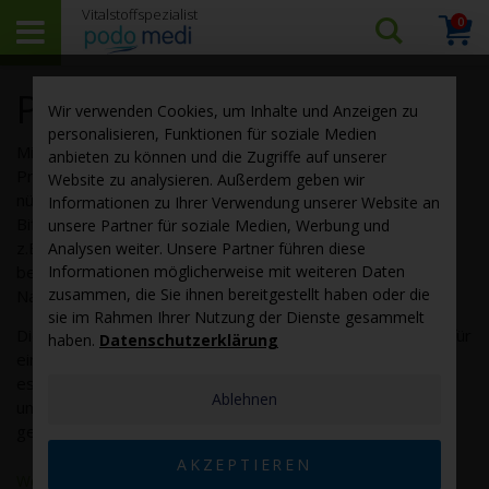
0
Arti
Suchen…
Warenk
Probiotika
Wir verwenden Cookies, um Inhalte und Anzeigen zu
personalisieren, Funktionen für soziale Medien
Mikroorganismen, die unseren
Darm
besiedeln, nennt man
anbieten zu können und die Zugriffe auf unserer
Probiotika oder fachsprachlich Probionten. Es gibt die
Website zu analysieren. Außerdem geben wir
nützlichen Milchsäurebakterien Lactobatzille und
Informationen zu Ihrer Verwendung unserer Website an
Bifidusbaterien. Aber auch die krank machenden Keime wie
unsere Partner für soziale Medien, Werbung und
z.B. Clostridium difficile oder Stahhylokokken. Bestellen Sie
Analysen weiter. Unsere Partner führen diese
bei podo medi hochwertige Probiotika als
Informationen möglicherweise mit weiteren Daten
zusammen, die Sie ihnen bereitgestellt haben oder die
Nahrungsergänzungsmittel zu günstigen Preisen.
sie im Rahmen Ihrer Nutzung der Dienste gesammelt
Die
Darmflora
, auch Mikrobiom genannt, ist entscheidend für
haben.
Datenschutzerklärung
eine normale Verdauung und für unsere Gesundheit
essenziell. Ist die Darmflora nicht in Balance, so ist auch
Ablehnen
unser Immunsystem gestört, da ca. 70 % über den Darm
geregelt werden.
AKZEPTIEREN
Weiterlesen