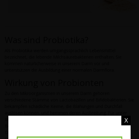
Was sind Probiotika?
Als Probiotika werden umgangssprachlich Lebensmittel
bezeichnet, die lebende Milchsäurebakterien enthalten. Sie
kommen natürlicherweise in unserem Darm vor und
unterstützen die Ausbildung einer normalen Darmflora.
Wirkung von Probionten
Zu den Mikroorganismen in unserem Darm gehören
verschiedene Stämme von Lactobazillen und Bifidobakterien. Sie
bekämpfen schädliche Keime, die Blähungen und Durchfall
auslösen können, und hemmen deren Ausbreitung. Für unser
X
Immunsystem sind die guten Darmbakterien von größter
Bedeutung. Immerhin sitzen 88 % unserer Immunzellen im
Darm. Sogar unsere psychische Verfassung und unsere
Emotionen sind von der Zusammensetzung der Darmflora