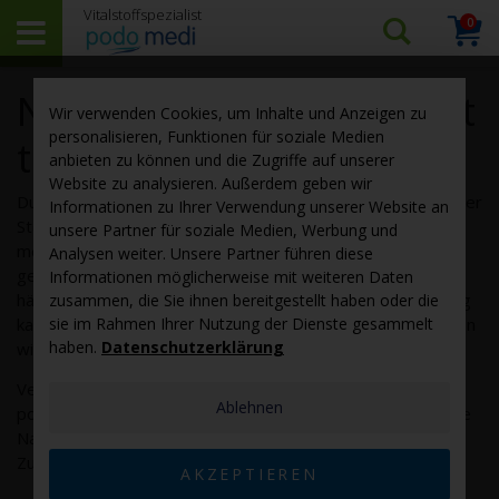
0
Arti
Suchen…
Warenk
Nahrungsergänzungsmit
Wir verwenden Cookies, um Inhalte und Anzeigen zu
personalisieren, Funktionen für soziale Medien
tel für Diabetiker
anbieten zu können und die Zugriffe auf unserer
Website zu analysieren. Außerdem geben wir
Durch die chronische Überzuckerung (Hyperglykämie) ist der
Informationen zu Ihrer Verwendung unserer Website an
Stoffwechsel des Diabetikers vielfältig gestört. In den
unsere Partner für soziale Medien, Werbung und
meisten Fällen ist dabei der Kohlenhydratstoffwechsel
Analysen weiter. Unsere Partner führen diese
gestört und auch der Fett- und Eiweißstoffwechsel gerät
Informationen möglicherweise mit weiteren Daten
häufig aus dem Gleichgewicht. Je nach Schwere der Störung
zusammen, die Sie ihnen bereitgestellt haben oder die
kann diese mit Ernährung, Diät oder Insulinmedikamentation
sie im Rahmen Ihrer Nutzung der Dienste gesammelt
haben.
Datenschutzerklärung
wieder in normale Bahnen
gelenkt
werden.
Verschiedenste Mikronährstoffe können den Stoffwechsel
Ablehnen
positiv beeinflussen. Bei podo medi kaufen Sie hochwertige
Nahrungsergänzungsmittel für Diabetiker - ohne
Zusatzstoffe und zu günstigen Preisen.
AKZEPTIEREN