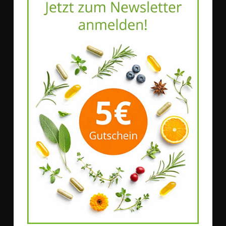
WOSCHA
WOSCHA
natura felix B-Aktiv
WOSCHA Magnesium
Citrat
Bestell-Nr.
53031
|
90
EMBO-CAPS®
Bestell-Nr.
56510
|
180
EMBO-CAPS®
29,90 €
*
24,50 €
*
482,26 €
/ 1 kg
134,62 €
/ 1 kg
Mehr Details
Mehr Details