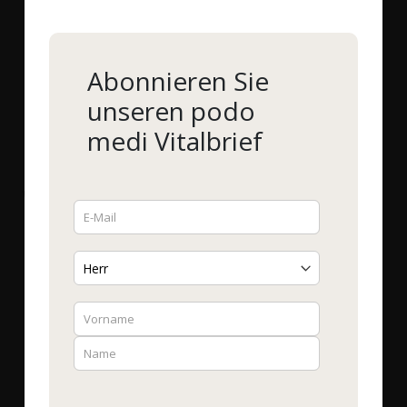
Abonnieren Sie
unseren podo
medi Vitalbrief
WOSCHA
WOSCHA
WOSCHA Vitamin D3 3.000
WOSCHA Vitamin D3
IE
Flüssig
Bestell-Nr.
52402
|
120
Bestell-Nr.
52407
|
50 ml
EMBO-CAPS®
18,60 €
*
16,90 €
*
372,00 €
/ 1 kg
456,76 €
/ 1 kg
Mehr Details
Mehr Details