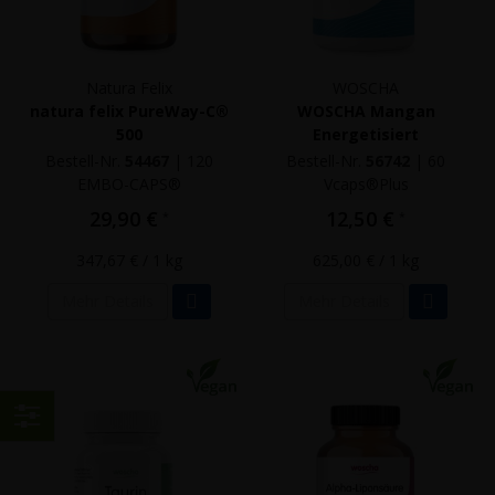
Natura Felix
WOSCHA
natura felix PureWay-C®
WOSCHA Mangan
500
Energetisiert
Bestell-Nr.
54467
|
120
Bestell-Nr.
56742
|
60
EMBO-CAPS®
Vcaps®Plus
29,90 €
12,50 €
*
*
347,67 €
/ 1 kg
625,00 €
/ 1 kg
Mehr Details
Mehr Details
Einkaufen
nach