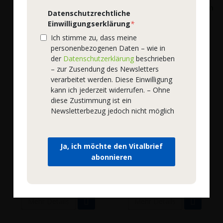
Datenschutzrechtliche
Einwilligungserklärung
*
Ich stimme zu, dass meine
personenbezogenen Daten – wie in
der
Datenschutzerklärung
beschrieben
– zur Zusendung des Newsletters
verarbeitet werden. Diese Einwilligung
kann ich jederzeit widerrufen. – Ohne
diese Zustimmung ist ein
Newsletterbezug jedoch nicht möglich
WOSCHA
WOSCHA
WOSCHA L-Arginin PLUS
WOSCHA Vitamin B-1
Bestell-Nr.
51020
|
90
Bestell-Nr.
53215
|
120
Ja, ich möchte den Vitalbrief
EMBO-CAPS®
EMBO-CAPS®
abonnieren
21,90 €
18,00 €
*
*
331,82 €
/ 1 kg
720,00 €
/ 1 kg
Mehr Details
Mehr Details