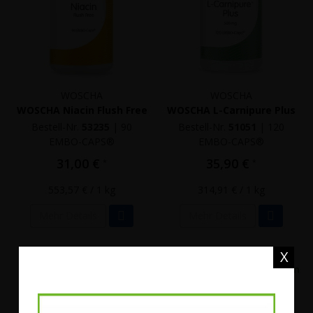
WOSCHA
WOSCHA
WOSCHA Niacin Flush Free
WOSCHA L-Carnipure Plus
Bestell-Nr.
53235
|
90
Bestell-Nr.
51051
|
120
EMBO-CAPS®
EMBO-CAPS®
31,00 €
35,90 €
*
*
553,57 €
/ 1 kg
314,91 €
/ 1 kg
Mehr Details
Mehr Details
X