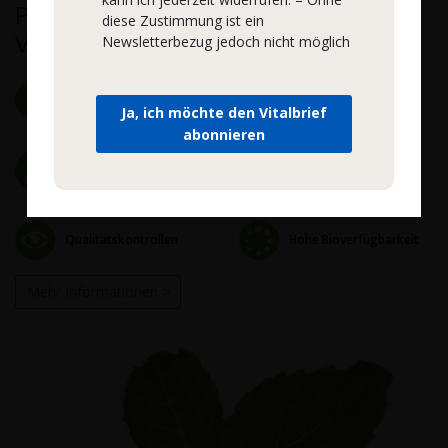
Premium-Qualität vom
diese Zustimmung ist ein
Vitalstoffspezialist
Newsletterbezug jedoch nicht möglich
Hochwertige Rohstoffe
Natürlich und rein
Ja, ich möchte den Vitalbrief
abonnieren
Zertifizierte Herstellung
Keine Zusatzstoffe
Qualitätskontrollen
Hohe Bioverfügbarkeit
Mehr Informationen >