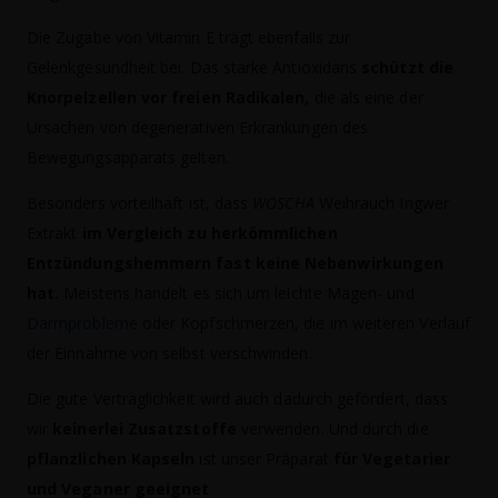
Die Zugabe von Vitamin E trägt ebenfalls zur
Gelenkgesundheit bei. Das starke Antioxidans
schützt die
Knorpelzellen vor freien Radikalen,
die als eine der
Ursachen von degenerativen Erkrankungen des
Bewegungsapparats gelten.
Besonders vorteilhaft ist, dass
WOSCHA
Weihrauch Ingwer
Extrakt
im Vergleich zu herkömmlichen
Entzündungshemmern fast keine Nebenwirkungen
hat.
Meistens handelt es sich um leichte Magen- und
Darmprobleme
oder Kopfschmerzen, die im weiteren Verlauf
der Einnahme von selbst verschwinden.
Die gute Verträglichkeit wird auch dadurch gefördert, dass
wir
keinerlei Zusatzstoffe
verwenden. Und durch die
pflanzlichen Kapseln
ist unser Präparat
für Vegetarier
und Veganer geeignet
.