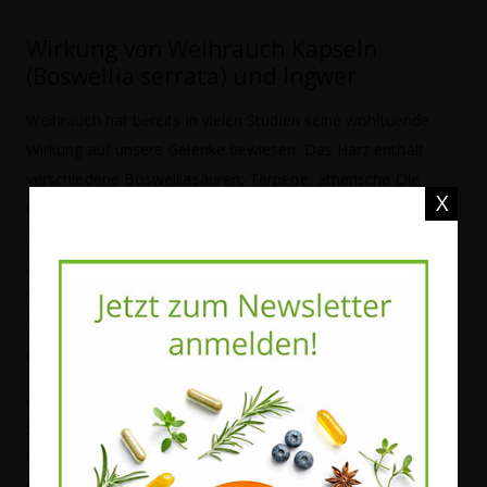
Wirkung von Weihrauch Kapseln
(Boswellia serrata) und Ingwer
Weihrauch hat bereits in vielen Studien seine wohltuende
Wirkung auf unsere Gelenke bewiesen. Das Harz enthält
verschiedene Boswelliasäuren, Terpene, ätherische Öle,
X
Gerbstoffe und Polysaccharide. Dass Boswellia serrata
Entzündungen reduzieren kann, liegt vor allem an den
Boswelliasäuren. Sie hemmen die Bildung von Leukotrienen,
Prostaglandin und Proteasen, die chronische
Entzündungsreaktionen verursachen und damit die
empfindlichen Gelenkstrukturen schädigen.
Auch Ingwer ist entzündungshemmend, was in über 100
Studien nachgewiesen werden konnte. Gemeinsam mit
Weihrauch unterstützt er langfristig die Beweglichkeit der