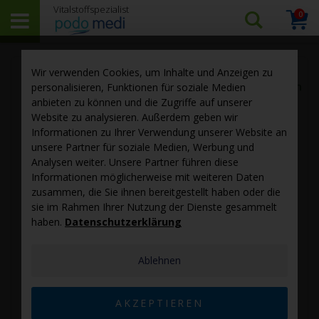
0
Arti
Suchen…
Warenk
Skip
Sk
Wir verwenden Cookies, um Inhalte und Anzeigen zu
to
to
personalisieren, Funktionen für soziale Medien
the
th
anbieten zu können und die Zugriffe auf unserer
end
be
Website zu analysieren. Außerdem geben wir
of
of
Informationen zu Ihrer Verwendung unserer Website an
the
th
unsere Partner für soziale Medien, Werbung und
images
im
Analysen weiter. Unsere Partner führen diese
gallery
ga
Informationen möglicherweise mit weiteren Daten
zusammen, die Sie ihnen bereitgestellt haben oder die
sie im Rahmen Ihrer Nutzung der Dienste gesammelt
haben.
Datenschutzerklärung
Ablehnen
AKZEPTIEREN