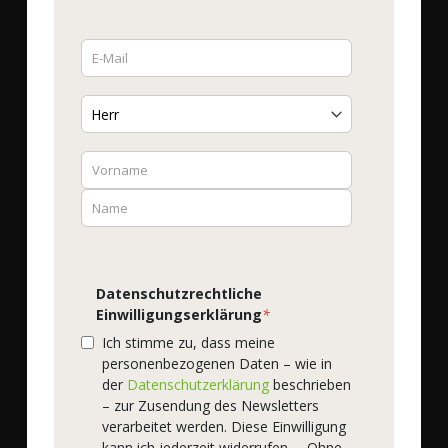
WOSCHA Weihrauch
Ingwer Extrakt
Bestell-Nr.
59045
| 120 EMBO-CAPS®
23,00 €
425,93 €
/ 1 kg
Inkl. 10% Steuern
zzgl. Versandkosten
●
Sofort lieferbar
Datenschutzrechtliche
Lieferzeit:
2-3 Tage
Einwilligungserklärung
*
In den Warenkorb
Ich stimme zu, dass meine
personenbezogenen Daten – wie in
der
Datenschutzerklärung
beschrieben
– zur Zusendung des Newsletters
verarbeitet werden. Diese Einwilligung
kann ich jederzeit widerrufen. – Ohne