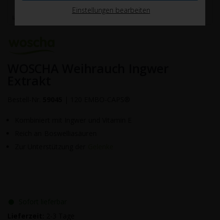
Einstellungen bearbeiten
WOSCHA Weihrauch Ingwer
Extrakt
Bestell-Nr.
59045
|
120 EMBO-CAPS®
Kombiniert mit Ingwer und Vitamin E
Reich an Boswelliasäuren
Zur Unterstützung der
Gelenke
●
Sofort lieferbar
Lieferzeit:
2-3 Tage