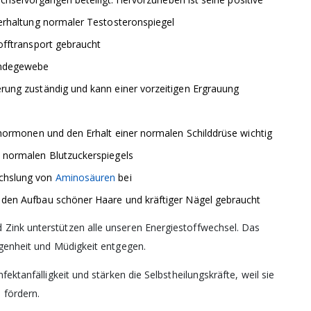
terhaltung normaler Testosteronspiegel
e
g
*
offtransport gebraucht
eine personenbezogenen
indegewebe
nschutzerklärung
endung des Newsletters
rung zuständig und kann einer vorzeitigen Ergrauung
se Einwilligung kann ich
– Ohne diese Zustimmung
 jedoch nicht möglich
nhormonen und den Erhalt einer normalen Schilddrüse wichtig
s normalen Blutzuckerspiegels
echslung von
Aminosäuren
bei
 den Vitalbrief
ieren
 den Aufbau schöner Haare und kräftiger Nägel gebraucht
 Zink unterstützen alle unseren Energiestoffwechsel. Das
agenheit und Müdigkeit entgegen.
fektanfälligkeit und stärken die Selbstheilungskräfte, weil sie
 fördern.