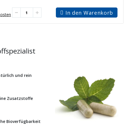
In den Warenkorb
kosten
fspezialist
türlich und rein
ine Zusatzstoffe
he Bioverfügbarkeit