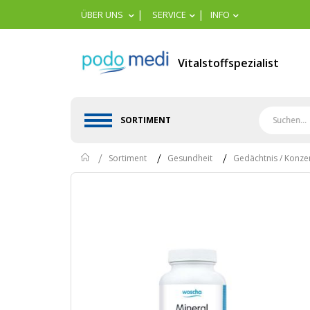
|
|
ÜBER UNS
SERVICE
INFO
Vitalstoffspezialist
SORTIMENT
Home
Sortiment
Gesundheit
Gedächtnis / Konze
Skip
to
the
end
of
the
images
gallery