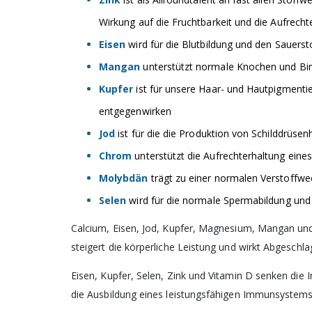
Wirkung auf die Fruchtbarkeit und die Aufrech
Datenschutzrechtlich
Einwilligungserklärun
Eisen
wird für die Blutbildung und den Sauerst
Ich stimme zu, dass m
Mangan
unterstützt normale Knochen und B
Daten – wie in der
Date
beschrieben – zur Zus
Kupfer
ist für unsere Haar- und Hautpigmentie
verarbeitet werden. Die
entgegenwirken
jederzeit widerrufen. 
ist ein Newsletterbezug
Jod
ist für die die Produktion von Schilddrüse
Chrom
unterstützt die Aufrechterhaltung eine
Molybdän
trägt zu einer normalen Verstoffw
Ja, ich möchte
abonn
Selen
wird für die normale Spermabildung und
Calcium, Eisen, Jod, Kupfer, Magnesium, Mangan und
steigert die körperliche Leistung und wirkt Abgeschl
Eisen, Kupfer, Selen, Zink und Vitamin D senken die In
die Ausbildung eines leistungsfähigen Immunsystems