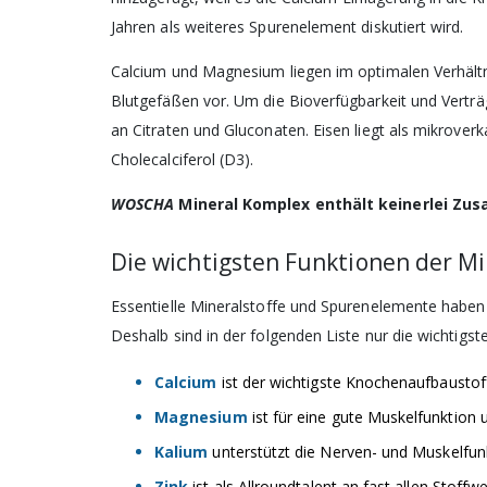
Jahren als weiteres Spurenelement diskutiert wird.
Calcium und Magnesium liegen im optimalen Verhältn
Blutgefäßen vor. Um die Bioverfügbarkeit und Verträg
an Citraten und Gluconaten. Eisen liegt als mikrover
Cholecalciferol (D3).
Abonnieren 
WOSCHA
Mineral Komplex enthält keinerlei Zusa
podo medi V
Die wichtigsten Funktionen der Mi
Essentielle Mineralstoffe und Spurenelemente haben 
Deshalb sind in der folgenden Liste nur die wichtigs
Calcium
ist der wichtigste Knochenaufbaustoff 
Magnesium
ist für eine gute Muskelfunktion
Kalium
unterstützt die Nerven- und Muskelfun
Zink
ist als Allroundtalent an fast allen Stoff