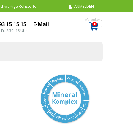
chwertige Rohstoffe
ANMELDEN
93 15 15 15
E-Mail
0
Artikel
Warenkorb
-Fr. 8:30 -16 Uhr
n…