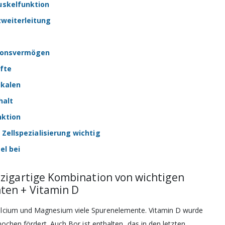
uskelfunktion
zweiterleitung
tionsvermögen
fte
ikalen
halt
nktion
d Zellspezialisierung wichtig
el bei
zigartige Kombination von wichtigen
ten + Vitamin D
alcium und Magnesium viele Spurenelemente. Vitamin D wurde
nochen fördert. Auch Bor ist enthalten, das in den letzten