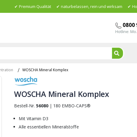
Premium Qualität
naturbelassen, rein und wirksam
Ho
0800 
Hotline: Mo.
Suche
WOSCHA Mineral Komplex
ntration
Skip
to
WOSCHA Mineral Komplex
the
beginning
of
Bestell-Nr.
56080
|
180 EMBO-CAPS®
the
images
Mit Vitamin D3
gallery
Alle essentiellen Mineralstoffe