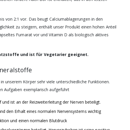
is von 2:1 vor. Das beugt Calciumablagerungen in den
lichkeit zu steigern, enthält unser Produkt einen hohen Anteil
kapseltes Fumarat vor und Vitamin D als biologisch aktives
Sie unseren
tzstoffe und ist für Vegetarier geeignet.
italbrief
neralstoffe
in unserem Körper sehr viele unterschiedliche Funktionen.
ten Aufgaben exemplarisch aufgeführt
und ist an der Reizweiterleitung der Nerven beteiligt.
 und den Erhalt eines normalen Nervensystems wichtig
ktion und einen normalen Blutdruck
wechselvorgängen beteiligt. Hervorzuheben ist seine positive