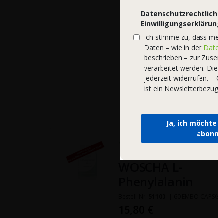
Datenschutzrechtlich
Einwilligungserklärun
Ich stimme zu, dass m
Daten – wie in der
Date
beschrieben – zur Zus
verarbeitet werden. Die
jederzeit widerrufen. 
ist ein Newsletterbezug
Ja, ich möchte
abonn
WOSCHA L-
Phenylalanin
Bestell-Nr.
51100
| 60 EMBO-CAPS
15,80 €