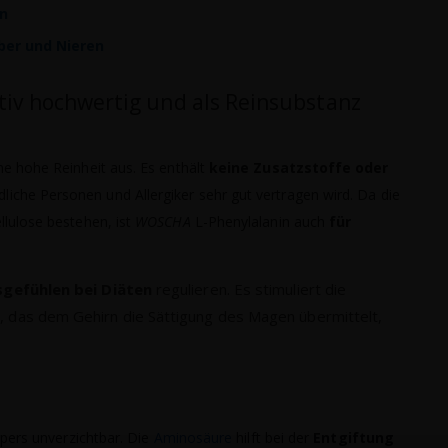
n
ber und Nieren
ativ hochwertig und als Reinsubstanz
ne hohe Reinheit aus. Es enthält
keine Zusatzstoffe oder
liche Personen und Allergiker sehr gut vertragen wird. Da die
llulose bestehen, ist
WOSCHA
L-Phenylalanin auch
für
gefühlen bei Diäten
regulieren. Es stimuliert die
das dem Gehirn die Sättigung des Magen übermittelt,
rpers unverzichtbar. Die
Aminosäure
hilft bei der
Entgiftung