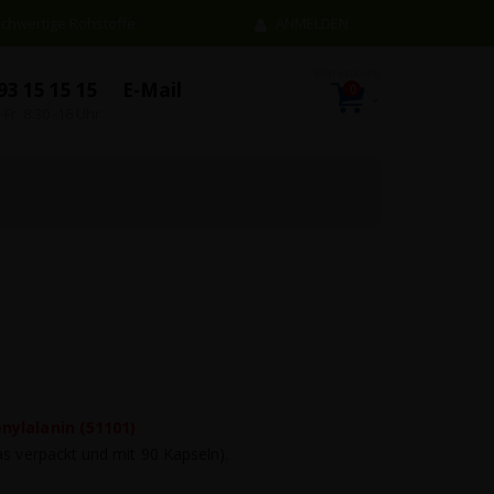
chwertige Rohstoffe
ANMELDEN
93 15 15 15
E-Mail
0
Artikel
Warenkorb
-Fr. 8:30 -16 Uhr
n…
nylalanin (51101)
as verpackt und mit 90 Kapseln).