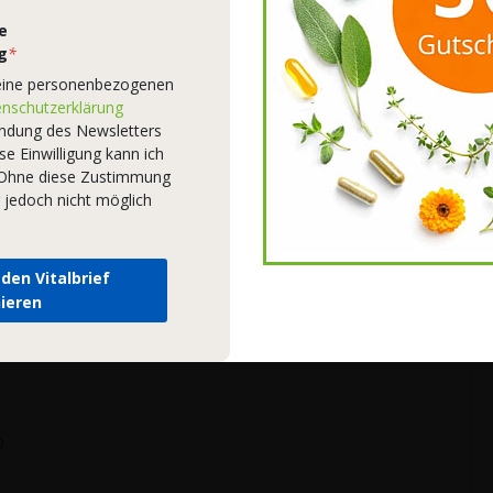
Dienste gesammelt haben.
Datenschutzerklärung
e
g
*
AKZEPTIEREN
eine personenbezogenen
nschutzerklärung
endung des Newsletters
Einstellungen bearbeiten
Ablehnen
se Einwilligung kann ich
– Ohne diese Zustimmung
 jedoch nicht möglich
 den Vitalbrief
ieren
Verfügbarkeit:
Nicht auf Lager
®