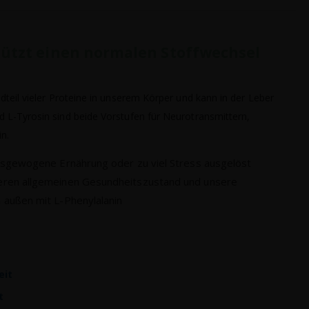
ützt einen normalen Stoffwechsel
dteil vieler Proteine in unserem Körper und kann in der Leber
 L-Tyrosin sind beide Vorstufen für Neurotransmittern,
n.
ausgewogene Ernährung oder zu viel Stress ausgelöst
eren allgemeinen Gesundheitszustand und unsere
 außen mit L-Phenylalanin
eit
t