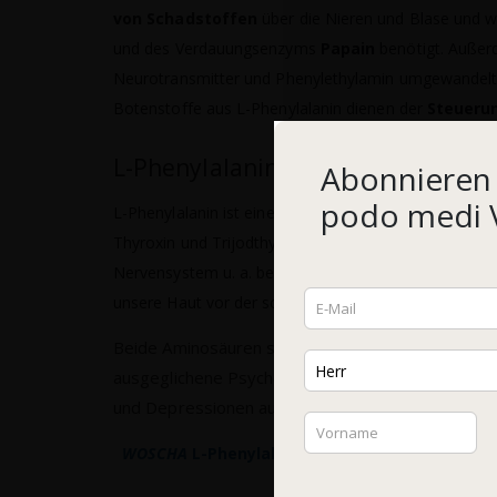
von Schadstoffen
über die Nieren und Blase und w
und des Verdauungsenzyms
Papain
benötigt. Außerd
Neurotransmitter und Phenylethylamin umgewandelt
Botenstoffe aus L-Phenylalanin dienen der
Steuerun
L-Phenylalanin und L-Tyrosin
Abonnieren 
podo medi V
L-Phenylalanin ist eine Vorstufe der Aminosäure L-Ty
Thyroxin und Trijodthyronin, die unseren Energiestof
Nervensystem u. a. beeinflussen. L-Tyrosin ist auch
unsere Haut vor der schädlichen UV-Strahlung schütz
Beide Aminosäuren sind an der Bildung von
Dopa
ausgeglichene Psyche. Ein Mangel an L-Phenylala
und Depressionen auslösen, vor allem während ps
WOSCHA
L-Phenylalanin kann bei Stoffwechse