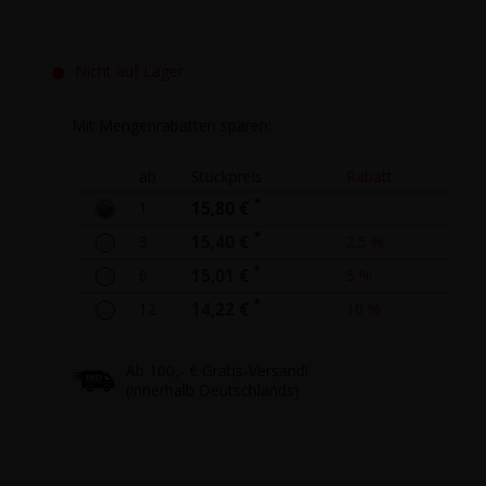
●
Nicht auf Lager
Mit Mengenrabatten sparen:
ab
Stückpreis
Rabatt
*
1
15,80 €
*
3
15,40 €
2.5 %
*
6
15,01 €
5 %
*
12
14,22 €
10 %
Ab 100,- € Gratis-Versand!
(innerhalb Deutschlands)