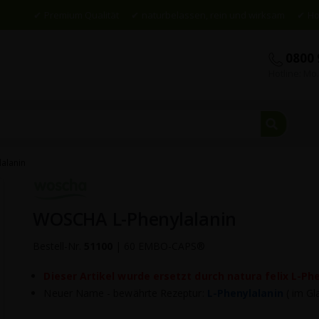
Premium Qualität
naturbelassen, rein und wirksam
Ho
0800 
Hotline: Mo.
Suche
alanin
Skip
to
WOSCHA L-Phenylalanin
the
beginning
of
Bestell-Nr.
51100
|
60 EMBO-CAPS®
the
images
Dieser Artikel wurde ersetzt durch natura felix L-Phe
gallery
Neuer Name - bewährte Rezeptur:
L-Phenylalanin
( im Gl