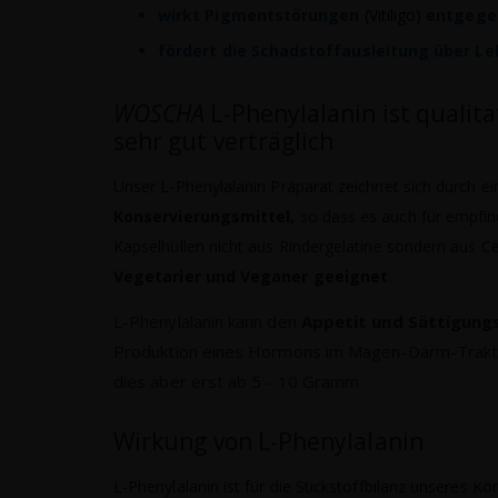
wirkt Pigmentstörungen
(Vitiligo)
entgege
fördert die Schadstoffausleitung über Le
WOSCHA
L-Phenylalanin ist qualit
sehr gut verträglich
Unser L-Phenylalanin Präparat zeichnet sich durch ei
Konservierungsmittel,
so dass es auch für empfind
Kapselhüllen nicht aus Rindergelatine sondern aus Ce
Vegetarier und Veganer geeignet
.
L-Phenylalanin kann den
Appetit und Sättigungs
Produktion eines Hormons im Magen-Darm-Trakt, 
dies aber erst ab 5 - 10 Gramm
Wirkung von L-Phenylalanin
L-Phenylalanin ist für die Stickstoffbilanz unseres Kö