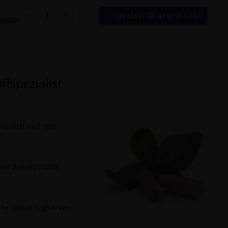
In den Warenkorb
kosten
fspezialist
türlich und rein
ine Zusatzstoffe
he Bioverfügbarkeit